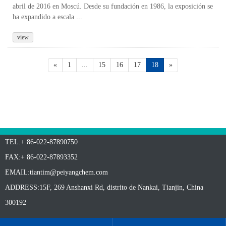
abril de 2016 en Moscú. Desde su fundación en 1986, la exposición se
ha expandido a escala ...
view
«
1
...
15
16
17
18
»
TEL:+ 86-022-87890750
FAX:+ 86-022-87893352
EMAIL:
tiantim@peiyangchem.com
ADDRESS:15F, 269 Anshanxi Rd, distrito de Nankai, Tianjin, China
300192