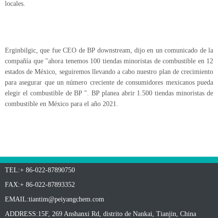
locales.
Erginbilgic, que fue CEO de BP downstream, dijo en un comunicado de la
compañía que "ahora tenemos 100 tiendas minoristas de combustible en 12
estados de México, seguiremos llevando a cabo nuestro plan de crecimiento
para asegurar que un número creciente de consumidores mexicanos pueda
elegir el combustible de BP ". BP planea abrir 1.500 tiendas minoristas de
combustible en México para el año 2021.
TEL:+ 86-022-87890750
FAX:+ 86-022-87893352
EMAIL:
tiantim@peiyangchem.com
ADDRESS:15F, 269 Anshanxi Rd, distrito de Nankai, Tianjin, China