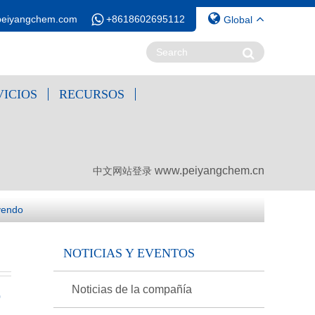
peiyangchem.com
+8618602695112
Global
VICIOS
RECURSOS
www.peiyangchem.cn
中文网站登录
uyendo
NOTICIAS Y EVENTOS
Noticias de la compañía
0