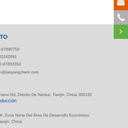



TO
-87890750
02242091
2-87893352
tim@peiyangchem.com
anxi Rd, Distrito De Nankai, Tianjin, China 300192
oducción
 #, Zona Norte Del Área De Desarrollo Económico
ianjin, China