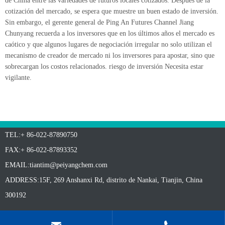
de China entre las variedades de futuros locales cotizados. Después de la
cotización del mercado, se espera que muestre un buen estado de inversión.
Sin embargo, el gerente general de Ping An Futures Channel Jiang
Chunyang recuerda a los inversores que en los últimos años el mercado es
caótico y que algunos lugares de negociación irregular no solo utilizan el
mecanismo de creador de mercado ni los inversores para apostar, sino que
sobrecargan los costos relacionados. riesgo de inversión Necesita estar
vigilante.
TEL:+ 86-022-87890750
FAX:+ 86-022-87893352
EMAIL:
tiantim@peiyangchem.com
ADDRESS:15F, 269 Anshanxi Rd, distrito de Nankai, Tianjin, China
300192