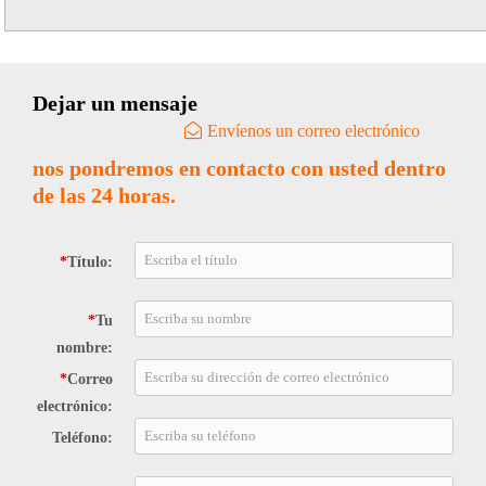
convirtiéndolas en boi más liviano y ...
Dejar un mensaje
Envíenos un correo electrónico
nos pondremos en contacto con usted dentro
de las 24 horas.
*
Título:
*
Tu
nombre:
*
Correo
electrónico:
Teléfono: