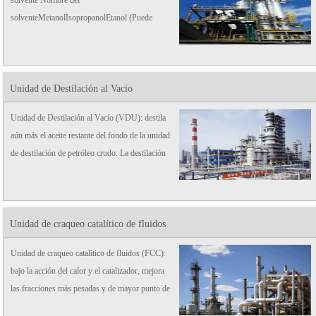
solventeMetanolIsopropanolEtanol (Puede
alcanzar el alcohol etílico absoluto)
AcetonitriloMethylbenzeneEthyl
acetateAcetoneTHFDichloromethaneDMFMethod
Unidad de Destilación al Vacío
of Solvent R ...
Unidad de Destilación al Vacío (VDU): destila
aún más el aceite restante del fondo de la unidad
de destilación de petróleo crudo. La destilación
al vacío se realiza a una presión muy por debajo
de la presión atmosférica.
Unidad de craqueo catalítico de fluidos
Unidad de craqueo catalítico de fluidos (FCC):
bajo la acción del calor y el catalizador, mejora
las fracciones más pesadas y de mayor punto de
ebullición de la destilación de petróleo crudo