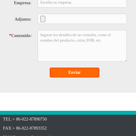
Empresa:
Adjunto:
*
Contenido:
Enviar
TEL:+ 86-022-87890750
FAX:+ 86-022-87893352